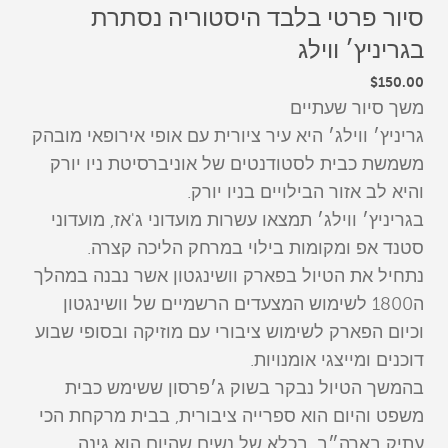
סיור פרטי בלבד היסטוריה נסתרת
בגריניץ׳ ווילג
$150.00
משך סיור שעתיים
גריניץ׳ ווילג׳ היא עיר ציורית עם אופי אירופאי מובהק
משמשת כבית לסטודנטים של אוניברסיטת ניו יורק
והיא לב אזור הבילויים בניו יורק.
בגריניץ׳ ווילג׳ תמצאו עשרות מועדוני ג'אז, מועדוני
סטנד אפ ומקומות בילוי במרחק הליכה קצרה.
נתחיל את הטיול בפארק וושינגטון אשר נבנה במהלך
ה1800 לשימוש המצעדים הרשמיים של וושינגטון
וכיום הפארק לשימוש ציבורי עם מוזיקה ובסופי שבוע
דוכנים ומייצגי אומנויות.
בהמשך הטיול נבקר בשוק ג׳פרסון ששימש כבית
משפט והיום הוא ספרייה ציבורית, בבית מרקחת הכי
עתיק בארה״ב, בכלא של נשים שהיום הוא גינה